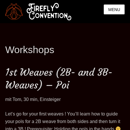
MENU
Workshops
1st Weaves (2B- and 3B-
Weaves) – Poi
mit Tom, 30 min, Einsteiger
Let’s go for your first weaves ! You’ll learn how to guide
your poïs for a 2B weave from both sides and then turn it
into a 3B ! Prerequisite: Holding the poïs in the hands